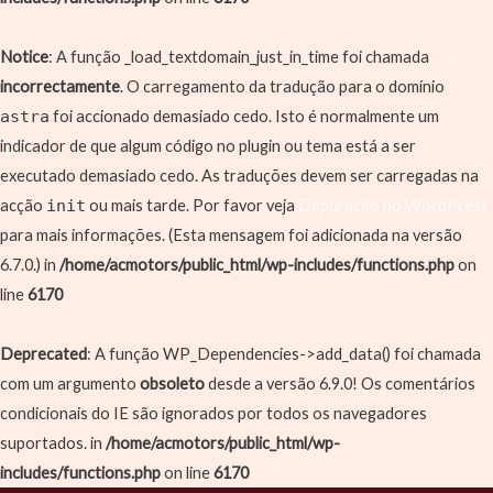
Notice
: A função _load_textdomain_just_in_time foi chamada
incorrectamente
. O carregamento da tradução para o domínio
astra
foi accionado demasiado cedo. Isto é normalmente um
indicador de que algum código no plugin ou tema está a ser
executado demasiado cedo. As traduções devem ser carregadas na
acção
init
ou mais tarde. Por favor veja
Depuração no WordPress
para mais informações. (Esta mensagem foi adicionada na versão
6.7.0.) in
/home/acmotors/public_html/wp-includes/functions.php
on
line
6170
Deprecated
: A função WP_Dependencies->add_data() foi chamada
com um argumento
obsoleto
desde a versão 6.9.0! Os comentários
condicionais do IE são ignorados por todos os navegadores
suportados. in
/home/acmotors/public_html/wp-
includes/functions.php
on line
6170