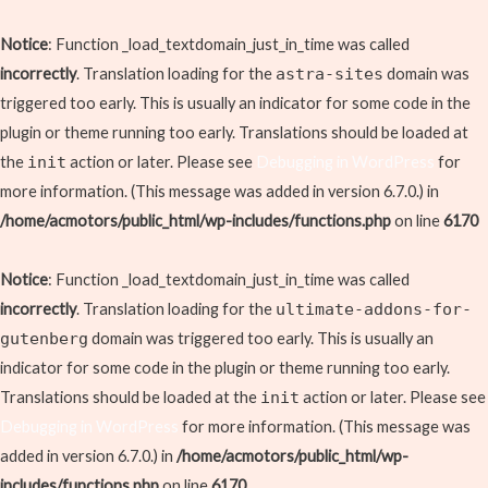
Skip
to
Notice
: Function _load_textdomain_just_in_time was called
content
incorrectly
. Translation loading for the
astra-sites
domain was
triggered too early. This is usually an indicator for some code in the
plugin or theme running too early. Translations should be loaded at
the
init
action or later. Please see
Debugging in WordPress
for
more information. (This message was added in version 6.7.0.) in
/home/acmotors/public_html/wp-includes/functions.php
on line
6170
Notice
: Function _load_textdomain_just_in_time was called
incorrectly
. Translation loading for the
ultimate-addons-for-
gutenberg
domain was triggered too early. This is usually an
indicator for some code in the plugin or theme running too early.
Translations should be loaded at the
init
action or later. Please see
Debugging in WordPress
for more information. (This message was
added in version 6.7.0.) in
/home/acmotors/public_html/wp-
includes/functions.php
on line
6170