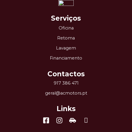
Serviços
Oficina
Retoma
Lavagem
Financiamento
Contactos
917 386 471
geral@acmotors.pt
Links
Facebook-
Instagram
Car-
Icon-
square
side
whatsapp-